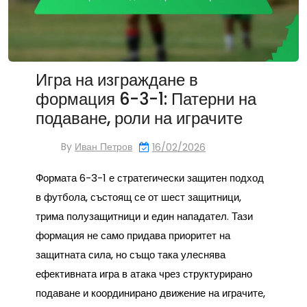
Игра на изграждане в
формация 6-3-1: Патерни на
подаване, роли на играчите
By
Иван Петров
16/02/2026
Формата 6-3-1 е стратегически защитен подход
в футбола, състоящ се от шест защитници,
трима полузащитници и един нападател. Тази
формация не само придава приоритет на
защитната сила, но също така улеснява
ефективната игра в атака чрез структурирано
подаване и координирано движение на играчите,