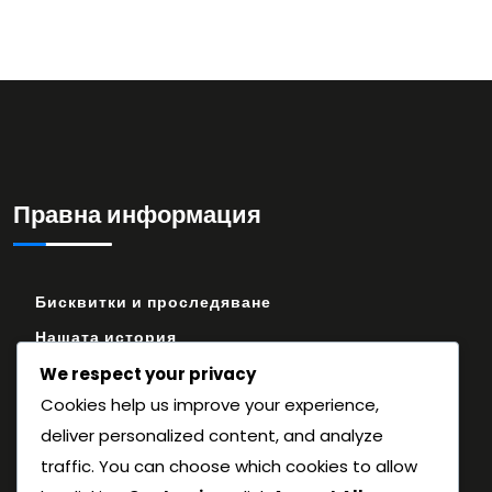
Правна информация
Бисквитки и проследяване
Нашата история
Общи условия
We respect your privacy
Cookies help us improve your experience,
Политика за поверителност
deliver personalized content, and analyze
Връзка с нас
traffic. You can choose which cookies to allow