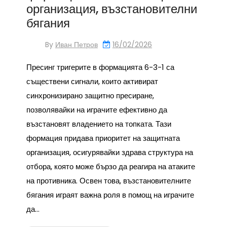
организация, възстановителни
бягания
By
Иван Петров
16/02/2026
Пресинг тригерите в формацията 6-3-1 са
съществени сигнали, които активират
синхронизирано защитно пресиране,
позволявайки на играчите ефективно да
възстановят владението на топката. Тази
формация придава приоритет на защитната
организация, осигурявайки здрава структура на
отбора, която може бързо да реагира на атаките
на противника. Освен това, възстановителните
бягания играят важна роля в помощ на играчите
да…