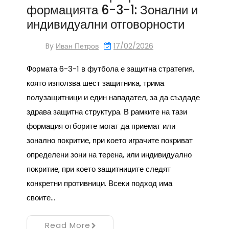
формацията 6-3-1: Зонални и
индивидуални отговорности
By
Иван Петров
17/02/2026
Формата 6-3-1 в футбола е защитна стратегия,
която използва шест защитника, трима
полузащитници и един нападател, за да създаде
здрава защитна структура. В рамките на тази
формация отборите могат да приемат или
зонално покритие, при което играчите покриват
определени зони на терена, или индивидуално
покритие, при което защитниците следят
конкретни противници. Всеки подход има
своите…
Read More