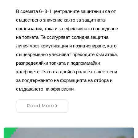
В схемата 6-3-1 централните защитници са от
съществено значение както за защитната
организация, така и за ефективното напредване
на топката. Те осигуряват солидна защитна
линия чрез комуникация и позициониране, като
същевременно улесняват преходите към атака,
разпределяйки топката и подпомагайки
халфовете. Тяхната двойна роля е съществени
за поддържането на формацията на отбора и
създаването на офанзивни…
Read More