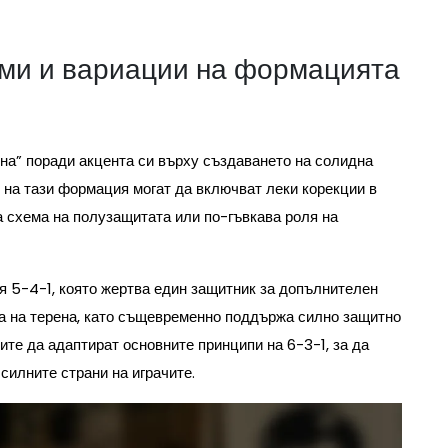
ми и вариации на формацията
ена” поради акцента си върху създаването на солидна
 на тази формация могат да включват леки корекции в
на схема на полузащитата или по-гъвкава роля на
я 5-4-1, която жертва един защитник за допълнителен
а на терена, като същевременно поддържа силно защитно
ите да адаптират основните принципи на 6-3-1, за да
силните страни на играчите.