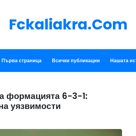
Fckaliakra.com
Първа страница
Всички публикации
Нашата ис
а формацията 6-3-1:
 на уязвимости