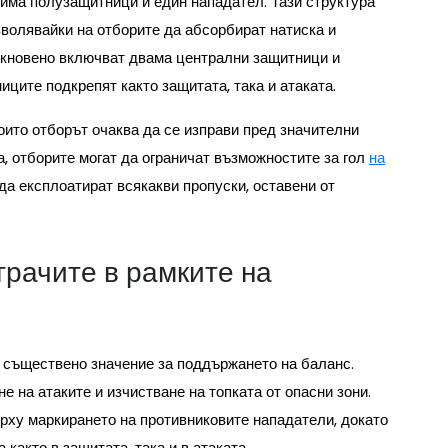
рима полузащитници и един нападател. Тази структура
зволявайки на отборите да абсорбират натиска и
икновено включват двама централни защитници и
ците подкрепят както защитата, така и атаката.
оито отборът очаква да се изправи пред значителни
, отборите могат да ограничат възможностите за гол
на
а да експлоатират всякакви пропуски, оставени от
грачите в рамките на
от съществено значение за поддържането на баланс.
 на атаките и изчистване на топката от опасни зони.
рху маркирането на противниковите нападатели, докато
както в защитата, така и в атаката.