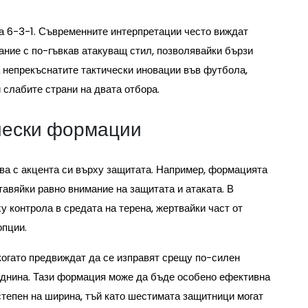
та 6-3-1. Съвременните интерпретации често виждат
ание с по-гъвкав атакуващ стил, позволявайки бързи
а непрекъснатите тактически иновации във футбола,
 слабите страни на двата отбора.
ически формации
ава с акцента си върху защитата. Например, формацията
авяйки равно внимание на защитата и атаката. В
 контрола в средата на терена, жертвайки част от
опции.
когато предвиждат да се изправят срещу по-силен
реднина. Тази формация може да бъде особено ефективна
степен на ширина, тъй като шестимата защитници могат