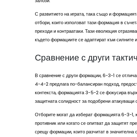
залози.
С развитието на играта, така също и формация
отбори, които използват тази формация в съчет
преходи и контраатаки. Тази еволюция отразяв
където формациите се адаптират към силните и
Сравнение с други такт
В сравнение с други формации, 6-3-1 се отлич
4-4-2 предлага по-балансиран подход, предост
контекста, формацията 3-5-2 се фокусира върху
защитната солидност за подобрени атакуващи 
Отборите могат да изберат формацията 6-3-1, 
противник или когато се опитват да защитят п
срещу формации, които разчитат в значителна 