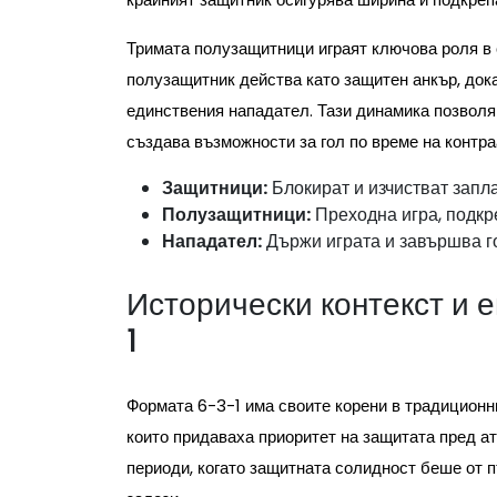
Тримата полузащитници играят ключова роля в 
полузащитник действа като защитен анкър, дока
единствения нападател. Тази динамика позволя
създава възможности за гол по време на контра
Защитници:
Блокират и изчистват запл
Полузащитници:
Преходна игра, подкре
Нападател:
Държи играта и завършва г
Исторически контекст и
1
Формата 6-3-1 има своите корени в традиционн
които придаваха приоритет на защитата пред ат
периоди, когато защитната солидност беше от п