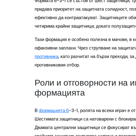
Формата 6-3-1 се състои от шест защитници, т
придава приоритет на защитната солидност, по
ефективно да контраатакуват. Защитниците об
четирима крайни защитници, докато полузащитни
Тази формация е особено полезна в мачове, в к
офанзивни заплахи. Чрез струпване на защитата
противника
, като разчитат на бързи преходи, з
противниковия отбор.
Роли и отговорности на и
формацията
В
формацията 6
-3-1, ролята на всеки играч е 
Шестимата защитници са натоварени с блокиране
Двамата централни защитници се фокусират въ
крайният защитник осигурява ширина и подкрепа 