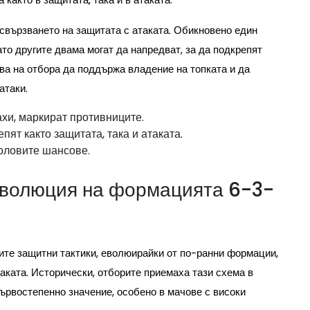
свързването на защитата с атаката. Обикновено един
то другите двама могат да напредват, за да подкрепят
ва на отбора да поддържа владение на топката и да
атаки.
ахи, маркират противниците.
пят както защитата, така и атаката.
оловите шансове.
 еволюция на формацията 6-3-
ите защитни тактики, еволюирайки от по-ранни формации,
аката. Исторически, отборите приемаха тази схема в
ървостепенно значение, особено в мачове с високи