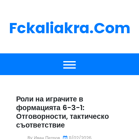
Skip
to
content
Fckaliakra.com
Роли на играчите в
формацията 6-3-1:
Отговорности, тактическо
съответствие
By
Иван Петров
11/02/2026