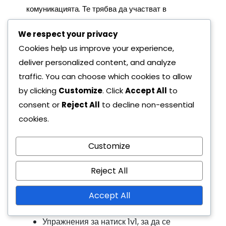
комуникацията. Те трябва да участват в
упражнения, които акцентират на поддържането
We respect your privacy
на форма, докато оказват натиск на
Cookies help us improve your experience,
противниковите нападатели. Това може да
deliver personalized content, and analyze
включва сценарии 1v1, където защитниците
traffic. You can choose which cookies to allow
практикуват ефективно затваряне на
by clicking
Customize
. Click
Accept All
to
пространството.
consent or
Reject All
to decline non-essential
Освен това, включването на практики за игрови
cookies.
сценарии може да помогне на защитниците да
разберат кога да напредват или да се оттеглят.
Customize
Например, организирането на малки игри, които
Reject All
симулират различни атакуващи заплахи,
позволява на защитниците да реагират и
Accept All
адаптират в реално време.
Упражнения за натиск 1v1, за да се