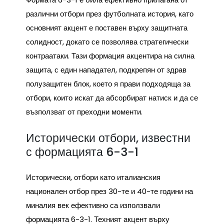
различни отбори през футболната история, като
основният акцент е поставен върху защитната
солидност, докато се позволява стратегически
контраатаки. Тази формация акцентира на силна
защита, с един нападател, подкрепян от здрав
полузащитен блок, което я прави подходяща за
отбори, които искат да абсорбират натиск и да се
възползват от преходни моменти.
Исторически отбори, известни
с формацията 6-3-1
Исторически, отбори като италианския
национален отбор през 30-те и 40-те години на
миналия век ефективно са използвали
формацията 6-3-1. Техният акцент върху