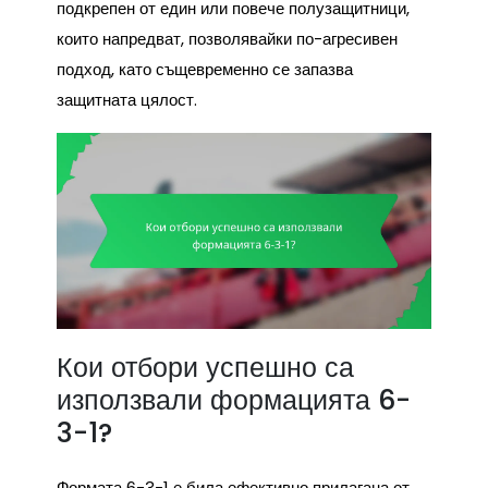
подкрепен от един или повече полузащитници,
които напредват, позволявайки по-агресивен
подход, като същевременно се запазва
защитната цялост.
Кои отбори успешно са
използвали формацията 6-
3-1?
Формата 6-3-1 е била ефективно прилагана от