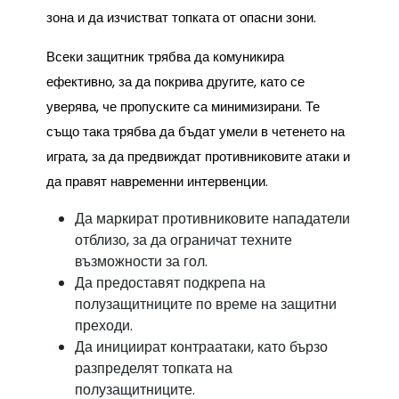
зона и да изчистват топката от опасни зони.
Всеки защитник трябва да комуникира
ефективно, за да покрива другите, като се
уверява, че пропуските са минимизирани. Те
също така трябва да бъдат умели в четенето на
играта, за да предвиждат противниковите атаки и
да правят навременни интервенции.
Да маркират противниковите нападатели
отблизо, за да ограничат техните
възможности за гол.
Да предоставят подкрепа на
полузащитниците по време на защитни
преходи.
Да инициират контраатаки, като бързо
разпределят топката на
полузащитниците.