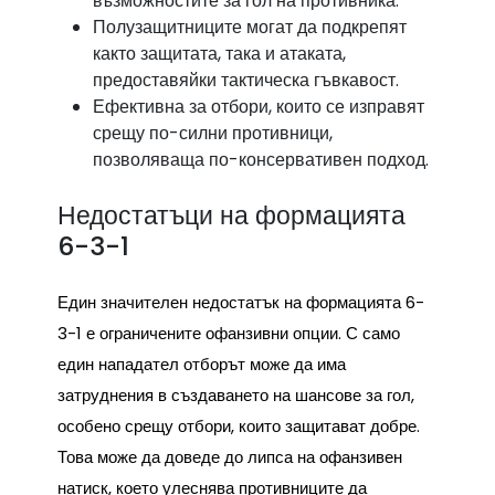
възможностите за гол на противника.
Полузащитниците могат да подкрепят
както защитата, така и атаката,
предоставяйки тактическа гъвкавост.
Ефективна за отбори, които се изправят
срещу по-силни противници,
позволяваща по-консервативен подход.
Недостатъци на формацията
6-3-1
Един значителен недостатък на формацията 6-
3-1 е ограничените офанзивни опции. С само
един нападател отборът може да има
затруднения в създаването на шансове за гол,
особено срещу отбори, които защитават добре.
Това може да доведе до липса на офанзивен
натиск, което улеснява противниците да