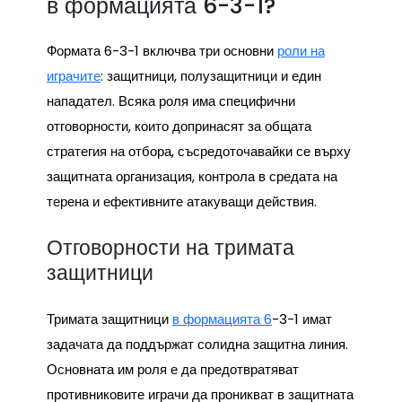
в формацията 6-3-1?
Формата 6-3-1 включва три основни
роли на
играчите
: защитници, полузащитници и един
нападател. Всяка роля има специфични
отговорности, които допринасят за общата
стратегия на отбора, съсредоточавайки се върху
защитната организация, контрола в средата на
терена и ефективните атакуващи действия.
Отговорности на тримата
защитници
Тримата защитници
в формацията 6
-3-1 имат
задачата да поддържат солидна защитна линия.
Основната им роля е да предотвратяват
противниковите играчи да проникват в защитната