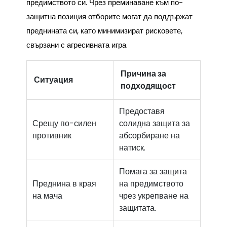
предимството си. Чрез преминаване към по-
защитна позиция отборите могат да поддържат
преднината си, като минимизират рисковете,
свързани с агресивната игра.
Причина за
Ситуация
подходящост
Предоставя
Срещу по-силен
солидна защита за
противник
абсорбиране на
натиск.
Помага за защита
Преднина в края
на предимството
на мача
чрез укрепване на
защитата.