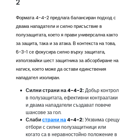
2
Формата 4-4-2 предлага балансиран подход с
двама нападатели и силно присъствие в
полузащитата, което я прави универсална както
за защита, така и за атака. В контекста на това,
6-3-1 се фокусира силно върху защитата,
използвайки шест защитника за абсорбиране на
натиск, което може да остави единствения
нападател изолиран.
Силни страни на 4-4-2:
Добър контрол
в полузащитата, ефективни контраатаки
и двама нападатели създават повече
шансове за гол.
Слаби
страни на
4-4-2:
Уязвима срещу
отбори с силни полузащитници или
когато са в неравностойно положение в