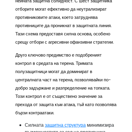
нейната защитна солидност. С шест защитника
отборите могат ефективно да неутрализират
противниковите атаки, което затруднява
противниците да проникнат в защитната линия.
Тази схема предоставя силна основа, особено
срещу отбори с агресивни офанзивни стратегии.
Друго ключово предимство е подобреният
контрол в средата на терена. Тримата
полузащитници могат да доминират в
централната част на терена, позволявайки по-
добро задържане и разпределение на топката.
Този контрол е от съществено значение за
прехода от защита към атака, тъй като позволява
бързи контраатаки.
Силната
защитна структура
минимизира