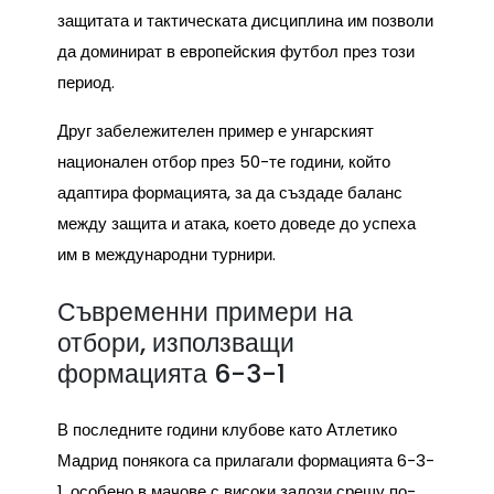
защитата и тактическата дисциплина им позволи
да доминират в европейския футбол през този
период.
Друг забележителен пример е унгарският
национален отбор през 50-те години, който
адаптира формацията, за да създаде баланс
между защита и атака, което доведе до успеха
им в международни турнири.
Съвременни примери на
отбори, използващи
формацията 6-3-1
В последните години клубове като Атлетико
Мадрид понякога са прилагали формацията 6-3-
1, особено в мачове с високи залози срещу по-